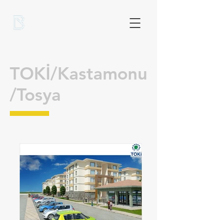
TOKİ/Kastamonu
/Tosya