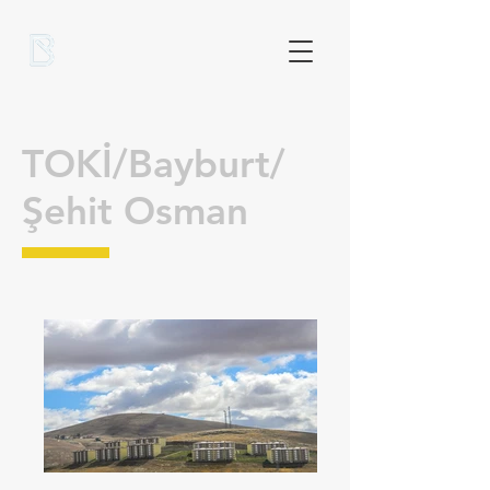
TOKİ/Bayburt/
Şehit Osman