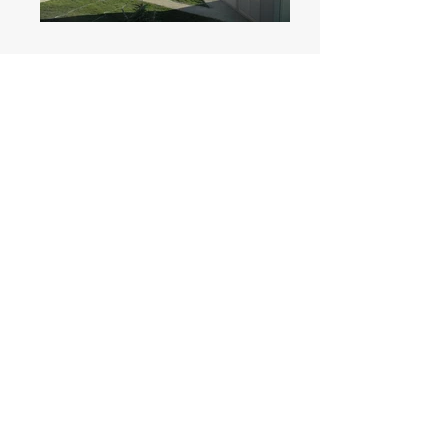
Bayburt Merkez
340 Adet Yoksul Konutu
Altyapı ve Çevre Düzenlemesi
PROJELERE DÖN
© 2019 by Bitaş Yapı.