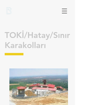
TOKİ/Hatay/Sınır
Karakolları