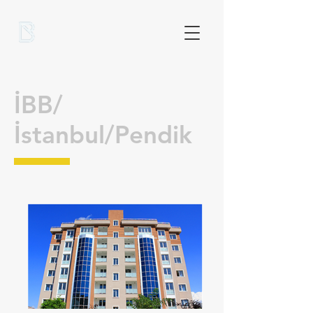
İBB/
İstanbul/Pendik